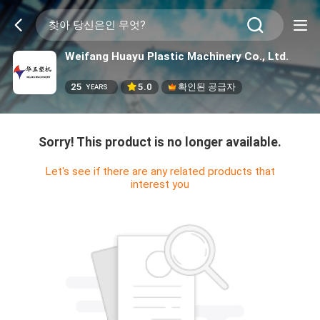
Weifang Huayu Plastic Machinery Co., Ltd.
25
5.0
확인된 공급자
YEARS
Sorry! This product is no longer available.
Let's see if there are any related products that
interest you