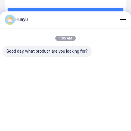
계속하다
Huayu
추천된 제품
1:05 AM
Good day, what product are you looking for?
2000L 12층 워
고효율 생산을
220L 2층 이중
1000L 1층 
터 탱크 블로우
위한 1000L 6
반지 IBC 탱크
블로우 성형기
몰더 – 대용량
층 코엑스트루
고 표준 배럴 생
고효율 생산
생산을 위한 정
션 IBC 탱크 블
산을위한 블로
위한 산업 
밀 설계 IBC 탱
로 폼 머신
Molding 기계
최고의 가격
최고의 가격
최고의 가격
최고의 가
크 블로우 몰딩
머신
홈
사이트맵
연락처