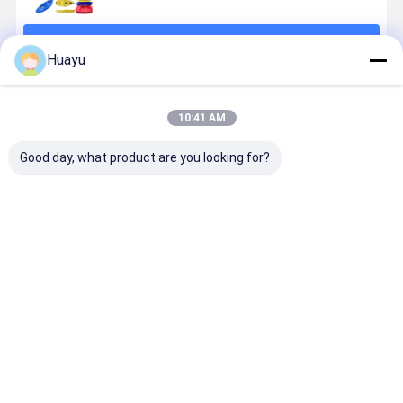
계속하다
Huayu
추천된 제품
10:41 AM
Good day, what product are you looking for?
전기 카약 성형
110MM 2 스크
110MM*2 스
전기 동력과
기 맞춤형 주파
류 직경 플라스
크류 직경 카약
용성을 갖춘
수 60Hz 카약
틱 카약 제작 기
성형기, 맞춤형
로우 성형 
생산 및 제조를
계 (PLC 제어
및 대용량 플라
스틱 카약 
위해 설계된 견
시스템 포함),
스틱 카약/보트
기계
최고의 가격
최고의 가격
최고의 가격
최고의 가
고한 솔루션
부드럽고 안정
생산
적인 생산 지원
홈
사이트맵
연락처