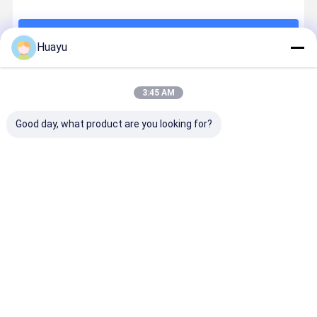
계속하다
Huayu
추천된 제품
3:45 AM
Good day, what product are you looking for?
진공으로 충전
진공으로 충전
1000L 물탱크
필요에 따라
된 물 탱크 블로
된 액체 저장 탱
블로우 성형기,
사 직경 물 
폼핑 기계 블로
크 플러스 모델
75kw 압출기
추출 펄로 폼
폼핑 기능과 필
링 기계 PLC 제
모터 전력,
신 필요에 
요에 따라 전압
어 시스템을 활
200~1000리
전압을 포함
최고의 가격
최고의 가격
최고의 가격
최고의 가
을 활용합니다
용하여 일관성
터 용량, 대규모
여 플라스틱
있는 플러스 폼
생산에 적합
크 생산을 
핑을 위해 설계
홈
사이트맵
연락처